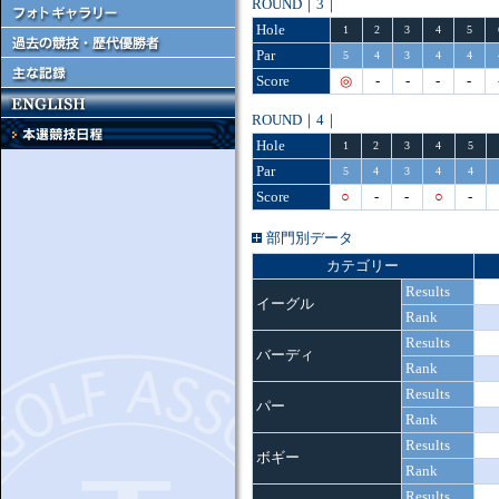
ROUND｜3｜
Hole
1
2
3
4
5
Par
5
4
3
4
4
Score
◎
-
-
-
-
ROUND｜4｜
Hole
1
2
3
4
5
Par
5
4
3
4
4
Score
○
-
-
○
-
部門別データ
カテゴリー
Results
イーグル
Rank
Results
バーディ
Rank
Results
パー
Rank
Results
ボギー
Rank
Results