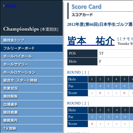
HOME
2012年度(第66回)日本学生ゴルフ
[本選競技]
皆本 祐介
[ミナモ
Yusuke 
POS
5T
Hole
F
ROUND｜1｜
Hole
1
2
3
4
5
Par
5
4
3
4
4
Score
-
○
-
-
○
ROUND｜2｜
Hole
1
2
3
4
5
Par
5
4
3
4
4
Score
○
-
-
-
-