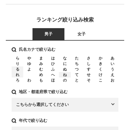
ランキング絞り込み検索
男子
女子
氏名カナで絞り込む
ら
や
ま
は
な
た
さ
か
あ
り
ゆ
み
ひ
に
ち
し
き
い
る
よ
む
ふ
ぬ
つ
す
く
う
れ
め
へ
ね
て
せ
け
え
ろ
わ
も
ほ
の
と
そ
こ
お
地区・都道府県で絞り込む
年代で絞り込む