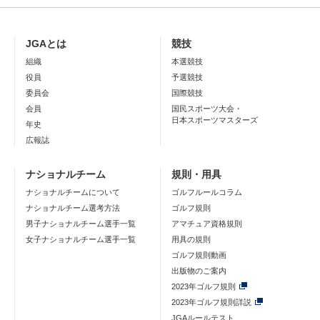
JGAとは
競技
組織
本選競技
役員
予選競技
委員会
国際競技
会員
国民スポーツ大会・
日本スポーツマスターズ
年史
広報誌
ナショナルチーム
規則・用具
ナショナルチームについて
ゴルフルールコラム
ナショナルチーム選考方法
ゴルフ規則
男子ナショナルチーム選手一覧
アマチュア資格規則
女子ナショナルチーム選手一覧
用具の規則
ゴルフ規則動画
出版物のご案内
2023年ゴルフ規則
2023年ゴルフ規則詳説
JGAルールテスト