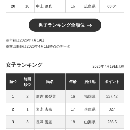
20
16
中上 遼真
16
広島県
83.84
男子ランキング全順位
※年齢は2026年7月19日
※前回順位は2026年4月1日時点のデータ
女子ランキング
2026年7月19日現在
前回
順位
氏名
年齢
居住地
ポイント
順位
1
2
廣吉 優梨菜
16
福岡県
337.42
2
1
岩永 杏奈
17
兵庫県
327
3
3
長澤 愛羅
18
山梨県
236.5