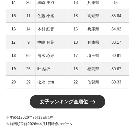
14
20
黒崎 美羽
18
兵庫県
86
15
11
佐藤 小洛
18
高知県
85.84
16
14
本村 紅音
16
兵庫県
84.92
17
9
中嶋 月葉
18
兵庫県
83.17
18
69
清水 心結
17
埼玉県
80.91
19
25
叶 結衣
18
福岡県
80.67
20
29
松永 七海
22
佐賀県
80.33
女子ランキング全順位
※年齢は2026年7月19日現在
※前回順位は2026年4月1日時点のデータ