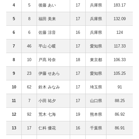
4
5
後藤 あい
17
兵庫県
183.17
5
8
福田 美来
17
兵庫県
132.09
6
6
佐藤 涼音
16
兵庫県
124
7
46
平山 心暖
17
愛知県
117.33
8
10
戸髙 玲奈
18
東京都
106.33
9
23
伊藤 せあら
17
愛知県
105.25
10
62
鈴木 みなみ
17
埼玉県
91
11
7
小田 祐夕
17
山口県
88.25
12
92
荒木 七海
19
熊本県
86.92
13
17
仁科 優花
16
千葉県
86.91