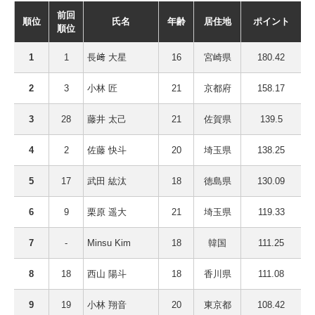
前回
順位
氏名
年齢
居住地
ポイント
順位
1
1
長﨑 大星
16
宮崎県
180.42
2
3
小林 匠
21
京都府
158.17
3
28
藤井 太己
21
佐賀県
139.5
4
2
佐藤 快斗
20
埼玉県
138.25
5
17
武田 紘汰
18
徳島県
130.09
6
9
栗原 遥大
21
埼玉県
119.33
7
-
Minsu Kim
18
韓国
111.25
8
18
西山 陽斗
18
香川県
111.08
9
19
小林 翔音
20
東京都
108.42