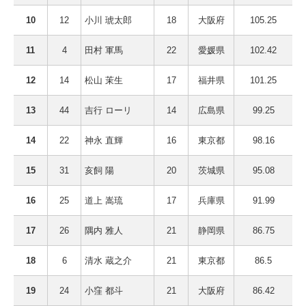
10
12
小川 琥太郎
18
大阪府
105.25
11
4
田村 軍馬
22
愛媛県
102.42
12
14
松山 茉生
17
福井県
101.25
13
44
吉行 ローリ
14
広島県
99.25
14
22
神永 直輝
16
東京都
98.16
15
31
亥飼 陽
20
茨城県
95.08
16
25
道上 嵩琉
17
兵庫県
91.99
17
26
隅内 雅人
21
静岡県
86.75
18
6
清水 蔵之介
21
東京都
86.5
19
24
小窪 都斗
21
大阪府
86.42